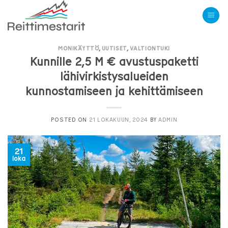
Skip
to
content
MONIKÄYTTÖ
,
UUTISET
,
VALTIONTUKI
Kunnille 2,5 M € avustuspaketti
lähivirkistysalueiden
kunnostamiseen ja kehittämiseen
POSTED ON
21 LOKAKUUN, 2024
BY
ADMIN
21
loka