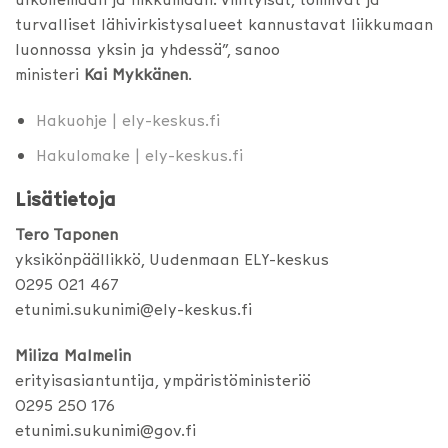
turvalliset lähivirkistysalueet kannustavat liikkumaan
luonnossa yksin ja yhdessä”, sanoo
ministeri
Kai Mykkänen
.
Hakuohje |
ely-keskus.fi
Hakulomake | ely-keskus.fi
Lisätietoja
Tero Taponen
yksikönpäällikkö, Uudenmaan ELY-keskus
0295 021 467
etunimi.sukunimi@ely-keskus.fi
Miliza Malmelin
erityisasiantuntija, ympäristöministeriö
0295 250 176
etunimi.sukunimi@gov.fi