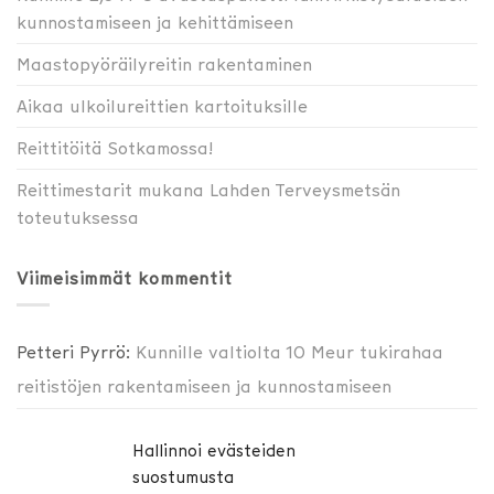
kunnostamiseen ja kehittämiseen
Maastopyöräilyreitin rakentaminen
Aikaa ulkoilureittien kartoituksille
Reittitöitä Sotkamossa!
Reittimestarit mukana Lahden Terveysmetsän
toteutuksessa
Viimeisimmät kommentit
Petteri Pyrrö
:
Kunnille valtiolta 10 Meur tukirahaa
reitistöjen rakentamiseen ja kunnostamiseen
Jussi Tiitinen
:
Kunnille valtiolta 10 Meur tukirahaa
Hallinnoi evästeiden
reitistöjen rakentamiseen ja kunnostamiseen
suostumusta