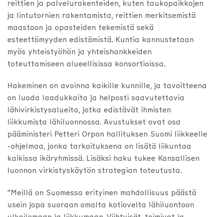
reittien ja palvelurakenteiden, kuten taukopaikkojen
ja lintutornien rakentamista, reittien merkitsemistä
maastoon ja opasteiden tekemistä sekä
esteettömyyden edistämistä. Kuntia kannustetaan
myös yhteistyöhön ja yhteishankkeiden
toteuttamiseen alueellisissa konsortioissa.
Hakeminen on avoinna kaikille kunnille, ja tavoitteena
on luoda laadukkaita ja helposti saavutettavia
lähivirkistysalueita, jotka edistävät ihmisten
liikkumista lähiluonnossa. Avustukset ovat osa
pääministeri Petteri Orpon hallituksen Suomi liikkeelle
-ohjelmaa, jonka tarkoituksena on lisätä liikuntaa
kaikissa ikäryhmissä. Lisäksi haku tukee Kansallisen
luonnon virkistyskäytön strategian toteutusta.
”Meillä on Suomessa erityinen mahdollisuus päästä
usein jopa suoraan omalta kotiovelta lähiluontoon
ulkoilemaan ja liikkumaan. Viihtyisät, toimivat ja