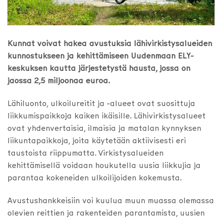
Kunnat voivat hakea avustuksia lähivirkistysalueiden
kunnostukseen ja kehittämiseen Uudenmaan ELY-
keskuksen kautta järjestetystä hausta, jossa on
jaossa 2,5 miljoonaa euroa.
Lähiluonto, ulkoilureitit ja -alueet ovat suosittuja
liikkumispaikkoja kaiken ikäisille. Lähivirkistysalueet
ovat yhdenvertaisia, ilmaisia ja matalan kynnyksen
liikuntapaikkoja, joita käytetään aktiivisesti eri
taustoista riippumatta. Virkistysalueiden
kehittämisellä voidaan houkutella uusia liikkujia ja
parantaa kokeneiden ulkoilijoiden kokemusta.
Avustushankkeisiin voi kuulua muun muassa olemassa
olevien reittien ja rakenteiden parantamista, uusien