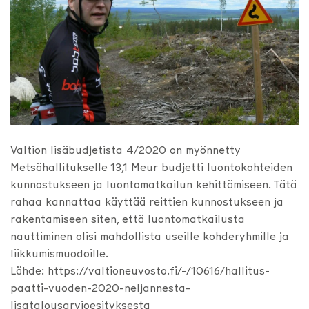
Valtion lisäbudjetista 4/2020 on myönnetty
Metsähallitukselle 13,1 Meur budjetti luontokohteiden
kunnostukseen ja luontomatkailun kehittämiseen. Tätä
rahaa kannattaa käyttää reittien kunnostukseen ja
rakentamiseen siten, että luontomatkailusta
nauttiminen olisi mahdollista useille kohderyhmille ja
liikkumismuodoille.
Lähde: https://valtioneuvosto.fi/-/10616/hallitus-
paatti-vuoden-2020-neljannesta-
lisatalousarvioesityksesta