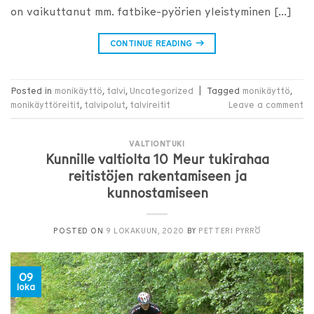
on vaikuttanut mm. fatbike-pyörien yleistyminen […]
CONTINUE READING
→
Posted in
monikäyttö
,
talvi
,
Uncategorized
|
Tagged
monikäyttö
,
monikäyttöreitit
,
talvipolut
,
talvireitit
Leave a comment
VALTIONTUKI
Kunnille valtiolta 10 Meur tukirahaa
reitistöjen rakentamiseen ja
kunnostamiseen
POSTED ON
9 LOKAKUUN, 2020
BY
PETTERI PYRRÖ
09
loka