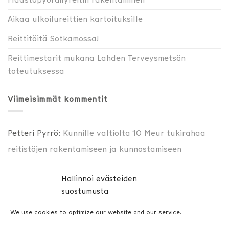
Aikaa ulkoilureittien kartoituksille
Reittitöitä Sotkamossa!
Reittimestarit mukana Lahden Terveysmetsän
toteutuksessa
Viimeisimmät kommentit
Petteri Pyrrö
:
Kunnille valtiolta 10 Meur tukirahaa
reitistöjen rakentamiseen ja kunnostamiseen
Jussi Tiitinen
:
Kunnille valtiolta 10 Meur tukirahaa
Hallinnoi evästeiden
reitistöjen rakentamiseen ja kunnostamiseen
suostumusta
We use cookies to optimize our website and our service.