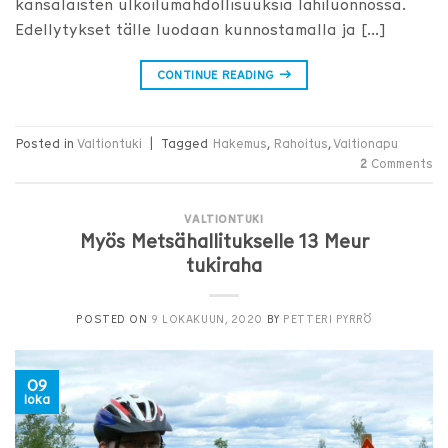
kansalaisten ulkoilumahdollisuuksia lähiluonnossa.
Edellytykset tälle luodaan kunnostamalla ja […]
CONTINUE READING
→
Posted in
Valtiontuki
|
Tagged
Hakemus
,
Rahoitus
,
Valtionapu
2
Comments
VALTIONTUKI
Myös Metsähallitukselle 13 Meur
tukiraha
POSTED ON
9 LOKAKUUN, 2020
BY
PETTERI PYRRÖ
09
loka