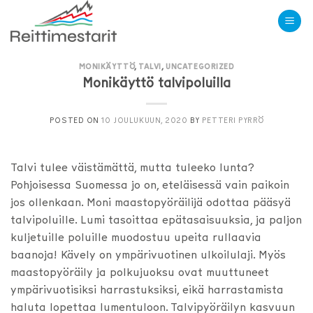
Skip
to
content
MONIKÄYTTÖ
,
TALVI
,
UNCATEGORIZED
Monikäyttö talvipoluilla
POSTED ON
10 JOULUKUUN, 2020
BY
PETTERI PYRRÖ
Talvi tulee väistämättä, mutta tuleeko lunta?
Pohjoisessa Suomessa jo on, eteläisessä vain paikoin
jos ollenkaan. Moni maastopyöräilijä odottaa pääsyä
talvipoluille. Lumi tasoittaa epätasaisuuksia, ja paljon
kuljetuille poluille muodostuu upeita rullaavia
baanoja! Kävely on ympärivuotinen ulkoilulaji. Myös
maastopyöräily ja polkujuoksu ovat muuttuneet
ympärivuotisiksi harrastuksiksi, eikä harrastamista
haluta lopettaa lumentuloon. Talvipyöräilyn kasvuun