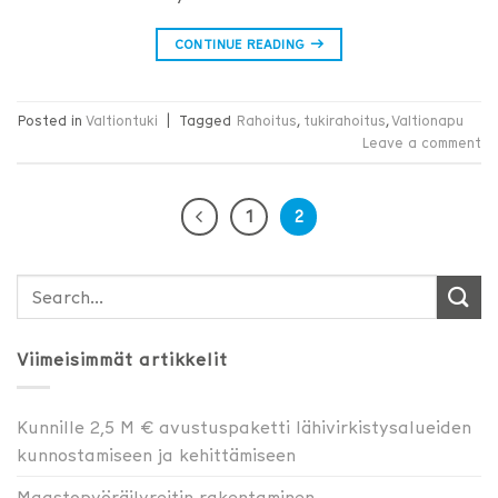
CONTINUE READING
→
Posted in
Valtiontuki
|
Tagged
Rahoitus
,
tukirahoitus
,
Valtionapu
Leave a comment
1
2
Viimeisimmät artikkelit
Kunnille 2,5 M € avustuspaketti lähivirkistysalueiden
kunnostamiseen ja kehittämiseen
Maastopyöräilyreitin rakentaminen